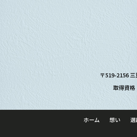
〒519-2156 
取得資格 
ホーム
想い
選