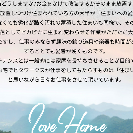
時どうしますか?お金をかけて改装するかそのまま放置す
放置しつづけ住まわれている方の大半が「住まいへの愛
なくても劣化が酷く汚れの蓄積した
住まいも同様で、そ
落としてピカピカに生まれ変わらせる
作業がただただ
ですし、仕事のみならず趣味の釣り道具や楽器も時間が
するととても愛着が湧くものです。
テナンスとは一般的には家屋を
長持ちさせることが目的
お宅でピタワークスが
仕事をしてもたらすものは「住まい
と思いながら日々お仕事をさせて頂いています。