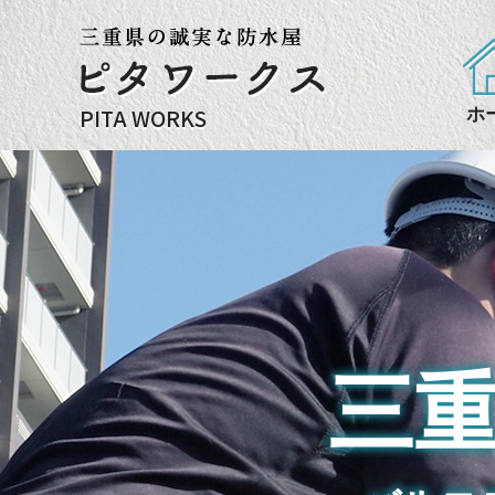
PITA WORKS
ホ
三