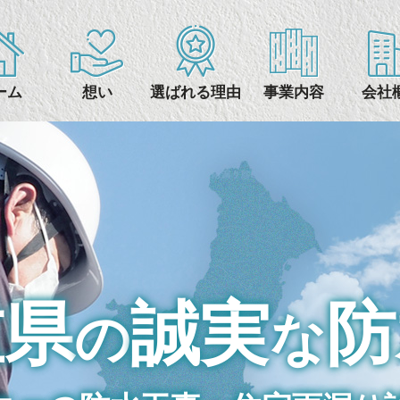
ーム
想い
選ばれる理由
事業内容
会社
重県
誠実
防
の
な