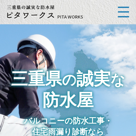
PITA WORKS
三重県
誠実
の
な
防水屋
バルコニーの防水工事・
住宅雨漏り診断なら